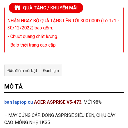
QUÀ TẶNG / KHUYẾN MÃI
NHẬN NGAY BỘ QUÀ TẶNG LÊN TỚI 300.000Đ (Từ 1/1 -
30/12/2022) bao gồm:
- Chuột quang chất lượng.
- Balo thời trang cao cấp
Đặc điểm nổi bật
Đánh giá
Tư vấn & bán hàng qua Facebook
MÔ TẢ
ban laptop cu
ACER ASPRISE V5-473
, MỚI 98%
– MÁY CỨNG CÁP, DÒNG ASPRISE SIÊU BỀN, CHỊU CÀY
CAO. MỎNG NHẸ 1KG5