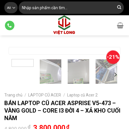
Skip
Tìm
kiếm:
to
content
-21%
Trang chủ
/
LAPTOP CŨ ACER
/
Laptop cũ Acer 2
BÁN LAPTOP CŨ ACER ASPRISE V5-473 –
VÀNG GOLD – CORE I3 ĐỜI 4 – XẢ KHO CUỐI
NĂM
Giá
Giá
₫
3.800.000
₫
4.800.000