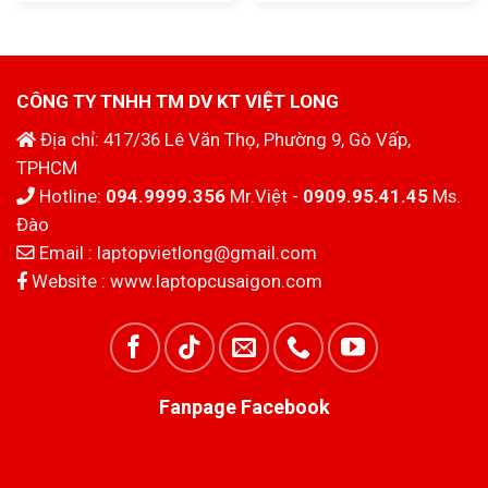
là:
tại
là:
tại
4.500.000₫.
là:
4.000.000₫.
là:
4.000.000₫.
3.000.000₫.
CÔNG TY TNHH TM DV KT VIỆT LONG
Địa chỉ: 417/36 Lê Văn Thọ, Phường 9, Gò Vấp,
TPHCM
Hotline:
094.9999.356
Mr.Việt -
0909.95.41.45
Ms.
Đào
Email :
laptopvietlong@gmail.com
Website :
www.laptopcusaigon.com
Fanpage Facebook