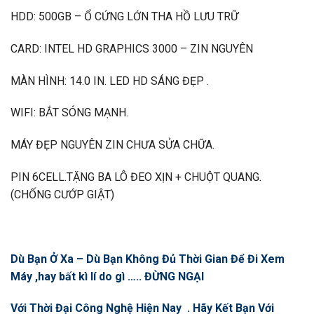
HDD: 500GB – Ổ CỨNG LỚN THA HỒ LƯU TRỮ
CARD: INTEL HD GRAPHICS 3000 – ZIN NGUYÊN
MÀN HÌNH: 14.0 IN. LED HD SÁNG ĐẸP .
WIFI: BẮT SÓNG MẠNH.
MÁY ĐẸP NGUYÊN ZIN CHƯA SỬA CHỮA.
PIN 6CELL.TẶNG BA LÔ ĐEO XỊN + CHUỘT QUANG.
(CHỐNG CƯỚP GIẬT)
Dù Bạn Ở Xa – Dù Bạn Không Đủ Thời Gian Để Đi Xem
Máy ,hay bất kì lí do gì ….. ĐỪNG NGẠI
Với Thời Đại Công Nghệ Hiện Nay . Hãy Kết Bạn Với