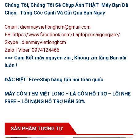
Chúng Tôi, Chúng Tôi Sẽ Chụp Ảnh THẬT Máy Bạn Đã
Chọn, Từng Góc Cạnh Và Gửi Qua Bạn Ngay
Gmail : dienmayvietlonghcm@gmail.com
FB: https://www.facebook.com/Laptopcusaigongiare/
Skype : dienmayvietlonghcm
Zalo | Viber: 0974124466
==> Cam Kết máy nguyên zin , Không zin tặng Bạn xài
luôn !
ĐẶC BIỆT: FreeShip hàng tận nơi toàn quốc.
MÁY CÒN TEM VIỆT LONG – LÀ CÒN HỖ TRỢ – LỖI NHẸ
FREE – LỖI NẶNG HỖ TRỢ HẲN 50%
SẢN PHẨM TƯƠNG TỰ