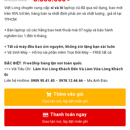
gốc
hiện
là:
tại
Việt Long chuyên cung cấp
sỉ và lẻ
laptop cũ đã qua sử dụng, bao mới
4.800.000₫.
là:
trên 95% trở lên, hàng bán ra nhất định phải zin và chất lượng , giá rẻ tại
3.800.000₫.
TPHCM.
+ Bán laptop cũ các hãng bao test thoải mái 07 ngày và bảo hành
nghiêm túc 1 đến 6 tháng.
+
Tất cả máy đều bao zin nguyên, không zin tặng bạn xài luôn
+ Vệ Sinh Máy – Hỗ trợ cài phần mềm Trọn Đời Máy – FREE tất cả
ĐẶC BIỆT: FreeShip hàng tận nơi toàn quốc.
==> Với Tiêu Chí :
Làm Vui Lòng Khách Đến Và Làm Vừa Lòng Khách
Đi
Liên hệ Hotline:
0909.95.41.45
–
0974.12.44.66
– Ms.Anh Đào
Thêm vào giỏ
Thanh toán ngay