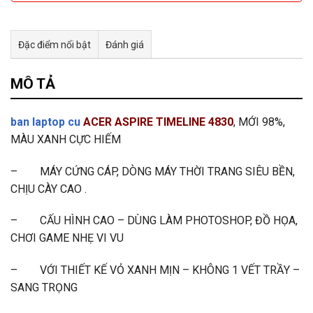
Đặc điểm nổi bật
Đánh giá
Tư vấn & bán hàng qua Facebook
MÔ TẢ
ban laptop cu
ACER ASPIRE TIMELINE 4830
, MỚI 98%,
MÀU XANH CỰC HIẾM
– MÁY CỨNG CÁP, DÒNG MÁY THỜI TRANG SIÊU BỀN,
CHỊU CÀY CAO .
– CẤU HÌNH CAO – DÙNG LÀM PHOTOSHOP, ĐỒ HỌA,
CHƠI GAME NHẸ VI VU
– VỚI THIẾT KẾ VỎ XANH MỊN – KHÔNG 1 VẾT TRẦY –
SANG TRỌNG