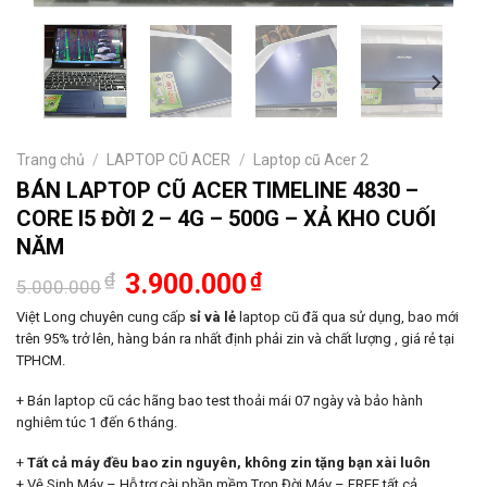
Trang chủ
/
LAPTOP CŨ ACER
/
Laptop cũ Acer 2
BÁN LAPTOP CŨ ACER TIMELINE 4830 –
CORE I5 ĐỜI 2 – 4G – 500G – XẢ KHO CUỐI
NĂM
Giá
Giá
₫
3.900.000
₫
5.000.000
gốc
hiện
là:
tại
Việt Long chuyên cung cấp
sỉ và lẻ
laptop cũ đã qua sử dụng, bao mới
5.000.000₫.
là:
trên 95% trở lên, hàng bán ra nhất định phải zin và chất lượng , giá rẻ tại
3.900.000₫.
TPHCM.
+ Bán laptop cũ các hãng bao test thoải mái 07 ngày và bảo hành
nghiêm túc 1 đến 6 tháng.
+
Tất cả máy đều bao zin nguyên, không zin tặng bạn xài luôn
+ Vệ Sinh Máy – Hỗ trợ cài phần mềm Trọn Đời Máy – FREE tất cả