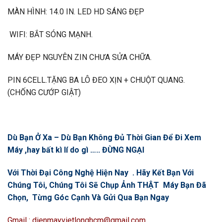
MÀN HÌNH: 14.0 IN. LED HD SÁNG ĐẸP
WIFI: BẮT SÓNG MẠNH.
MÁY ĐẸP NGUYÊN ZIN CHƯA SỬA CHỮA.
PIN 6CELL.TẶNG BA LÔ ĐEO XỊN + CHUỘT QUANG.
(CHỐNG CƯỚP GIẬT)
Dù Bạn Ở Xa – Dù Bạn Không Đủ Thời Gian Để Đi Xem
Máy ,hay bất kì lí do gì ….. ĐỪNG NGẠI
Với Thời Đại Công Nghệ Hiện Nay . Hãy Kết Bạn Với
Chúng Tôi, Chúng Tôi Sẽ Chụp Ảnh THẬT Máy Bạn Đã
Chọn, Từng Góc Cạnh Và Gửi Qua Bạn Ngay
Gmail : dienmayvietlonghcm@gmail.com