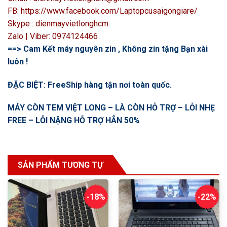
FB: https://www.facebook.com/Laptopcusaigongiare/
Skype : dienmayvietlonghcm
Zalo | Viber: 0974124466
==> Cam Kết máy nguyên zin , Không zin tặng Bạn xài
luôn !
ĐẶC BIỆT: FreeShip hàng tận nơi toàn quốc.
MÁY CÒN TEM VIỆT LONG – LÀ CÒN HỖ TRỢ – LỖI NHẸ
FREE – LỖI NẶNG HỖ TRỢ HẲN 50%
SẢN PHẨM TƯƠNG TỰ
-18%
-22%