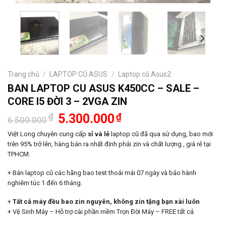
Trang chủ
/
LAPTOP CŨ ASUS
/
Laptop cũ Asus2
BAN LAPTOP CU ASUS K450CC – SALE –
CORE I5 ĐỜI 3 – 2VGA ZIN
Giá
Giá
₫
5.300.000
₫
6.500.000
gốc
hiện
là:
tại
Việt Long chuyên cung cấp
sỉ và lẻ
laptop cũ đã qua sử dụng, bao mới
6.500.000₫.
là:
trên 95% trở lên, hàng bán ra nhất định phải zin và chất lượng , giá rẻ tại
5.300.000₫.
TPHCM.
+ Bán laptop cũ các hãng bao test thoải mái 07 ngày và bảo hành
nghiêm túc 1 đến 6 tháng.
+
Tất cả máy đều bao zin nguyên, không zin tặng bạn xài luôn
+ Vệ Sinh Máy – Hỗ trợ cài phần mềm Trọn Đời Máy – FREE tất cả