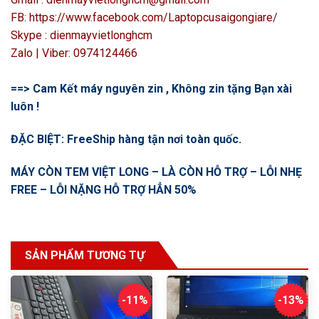
FB: https://www.facebook.com/Laptopcusaigongiare/
Skype : dienmayvietlonghcm
Zalo | Viber: 0974124466
==> Cam Kết máy nguyên zin , Không zin tặng Bạn xài
luôn !
ĐẶC BIỆT: FreeShip hàng tận nơi toàn quốc.
MÁY CÒN TEM VIỆT LONG – LÀ CÒN HỖ TRỢ – LỖI NHẸ
FREE – LỖI NẶNG HỖ TRỢ HẲN 50%
SẢN PHẨM TƯƠNG TỰ
-11%
-13%