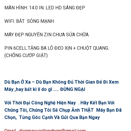
MÀN HÌNH: 14.0 IN. LED HD SÁNG ĐẸP
WIFI: BẮT SÓNG MẠNH.
MÁY ĐẸP NGUYÊN ZIN CHƯA SỬA CHỮA.
PIN 6CELL.TẶNG BA LÔ ĐEO XỊN + CHUỘT QUANG.
(CHỐNG CƯỚP GIẬT)
Dù Bạn Ở Xa – Dù Bạn Không Đủ Thời Gian Để Đi Xem
Máy ,hay bất kì lí do gì ….. ĐỪNG NGẠI
Với Thời Đại Công Nghệ Hiện Nay . Hãy Kết Bạn Với
Chúng Tôi, Chúng Tôi Sẽ Chụp Ảnh THẬT Máy Bạn Đã
Chọn, Từng Góc Cạnh Và Gửi Qua Bạn Ngay
Gmail : dienmayvietlonghcm@gmail.com