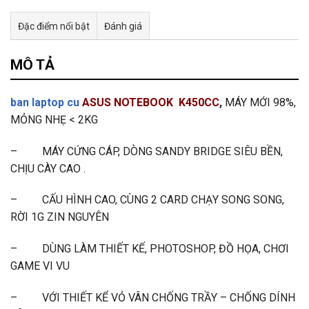
Đặc điểm nổi bật
Đánh giá
Tư vấn & bán hàng qua Facebook
MÔ TẢ
ban laptop cu
ASUS NOTEBOOK
K450CC
,
MÁY MỚI 98%,
MỎNG NHẸ < 2KG
– MÁY CỨNG CÁP, DÒNG SANDY BRIDGE SIÊU BỀN,
CHỊU CÀY CAO .
– CẤU HÌNH CAO, CÙNG 2 CARD CHẠY SONG SONG,
RỜI 1G ZIN NGUYÊN
– DÙNG LÀM THIẾT KẾ, PHOTOSHOP, ĐỒ HỌA, CHƠI
GAME VI VU
– VỚI THIẾT KỂ VỎ VÂN CHỐNG TRẦY – CHỐNG DÍNH