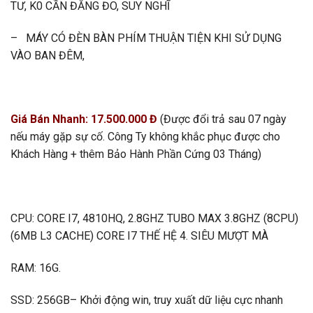
TƯ, K0 CẦN ĐẮNG ĐO, SUY NGHĨ
– MÁY CÓ ĐÈN BÀN PHÍM THUẬN TIỆN KHI SỬ DỤNG
VÀO BAN ĐÊM,
Giá Bán Nhanh: 17.500.000 Đ
(Được đổi trả sau 07 ngày
nếu máy gặp sự cố. Công Ty không khắc phục được cho
Khách Hàng + thêm Bảo Hành Phần Cứng 03 Tháng)
CPU: CORE I7, 4810HQ, 2.8GHZ TUBO MAX 3.8GHZ (8CPU)
(6MB L3 CACHE) CORE I7 THẾ HỆ 4. SIÊU MƯỢT MÀ
RAM: 16G.
SSD: 256GB– Khởi động win, truy xuất dữ liệu cực nhanh