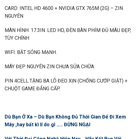
CARD: INTEL HD 4600 + NVIDIA GTX 765M (2G) – ZIN
NGUYÊN
MÀN HÌNH: 17.3IN. LED HD, ĐÈN BÀN PHÍM ĐỦ MÀU ĐẸP,
TÙY CHỈNH
WIFI: BẮT SÓNG MẠNH.
MÁY ĐẸP NGUYÊN ZIN CHƯA SỬA CHỮA.
PIN 4CELL.TẶNG BA LÔ ĐEO XỊN (CHỐNG CƯỚP GIẬT) +
CHUỘT GAME ĐẲNG CẤP.
Dù Bạn Ở Xa – Dù Bạn Không Đủ Thời Gian Để Đi Xem
Máy ,hay bất kì lí do gì ….. ĐỪNG NGẠI
Với Thời Đại Công Nghệ Hiện Nay . Hãy Kết Bạn Với