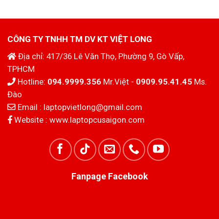
19.000.000₫.
là:
16.000.000₫.
là:
17.900.000₫.
14.500.000₫.
CÔNG TY TNHH TM DV KT VIỆT LONG
Địa chỉ: 417/36 Lê Văn Thọ, Phường 9, Gò Vấp,
TPHCM
Hotline:
094.9999.356
Mr.Việt -
0909.95.41.45
Ms.
Đào
Email :
laptopvietlong@gmail.com
Website :
www.laptopcusaigon.com
Fanpage Facebook