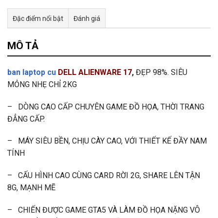
Đặc điểm nổi bật
Đánh giá
Tư vấn & bán hàng qua Facebook
MÔ TẢ
ban laptop cu
DELL ALIENWARE 17
,
ĐẸP 98%. SIÊU
MỎNG NHẸ CHỈ 2KG
– DÒNG CAO CẤP CHUYÊN GAME ĐỒ HỌA, THỜI TRANG
ĐẲNG CẤP.
– MÁY SIÊU BỀN, CHỊU CÀY CAO, VỚI THIẾT KẾ ĐẦY NAM
TÍNH
– CẤU HÌNH CAO CÙNG CARD RỜI 2G, SHARE LÊN TẬN
8G, MẠNH MẼ
– CHIẾN ĐƯỢC GAME GTA5 VÀ LÀM ĐỒ HỌA NẶNG VÔ