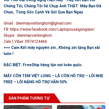
Chúng Tôi, Chúng Tôi Sẽ Chụp Ảnh THẬT Máy Bạn Đã
Chọn, Từng Góc Cạnh Và Gửi Qua Bạn Ngay
Gmail : dienmayvietlonghcm@gmail.com
FB: https://www.facebook.com/Laptopcusaigongiare/
Skype : dienmayvietlonghcm
Zalo | Viber: 0974124466
==> Cam Kết máy nguyên zin , Không zin tặng Bạn xài
luôn !
ĐẶC BIỆT: FreeShip hàng tận nơi toàn quốc.
MÁY CÒN TEM VIỆT LONG – LÀ CÒN HỖ TRỢ – LỖI NHẸ
FREE – LỖI NẶNG HỖ TRỢ HẲN 50%
SẢN PHẨM TƯƠNG TỰ