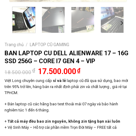
Trang chủ
/
LAPTOP CŨ GAMING
BAN LAPTOP CU DELL ALIENWARE 17 – 16G
SSD 256G – CORE I7 GEN 4 – VIP
Giá
Giá
₫
17.500.000
₫
18.500.000
gốc
hiện
là:
tại
Việt Long chuyên cung cấp
sỉ và lẻ
laptop cũ đã qua sử dụng, bao mới
18.500.000₫.
là:
trên 95% trở lên, hàng bán ra nhất định phải zin và chất lượng , giá rẻ tại
17.500.000₫.
TPHCM.
+ Bán laptop cũ các hãng bao test thoải mái 07 ngày và bảo hành
nghiêm túc 1 đến 6 tháng.
+
Tất cả máy đều bao zin nguyên, không zin tặng bạn xài luôn
+ Vệ Sinh Máy – Hỗ trợ cài phần mềm Trọn Đời Máy – FREE tất cả