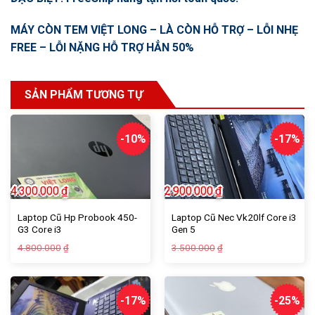
MÁY CÒN TEM VIỆT LONG – LÀ CÒN HỖ TRỢ – LỖI NHẸ
FREE – LỖI NẶNG HỖ TRỢ HẲN 50%
SẢN PHẨM TƯƠNG TỰ
-10%
-17%
4.300.000
₫
2.900.000
₫
Laptop Cũ Hp Probook 450-
Laptop Cũ Nec Vk20lf Core i3
G3 Core i3
Gen 5
Giá
Giá
Giá
Giá
4.800.000
3.500.000
₫
₫
gốc
hiện
gốc
hiện
là:
tại
là:
tại
4.800.000₫.
là:
3.500.000₫.
là:
4.300.000₫.
2.900.000₫.
-17%
-25%