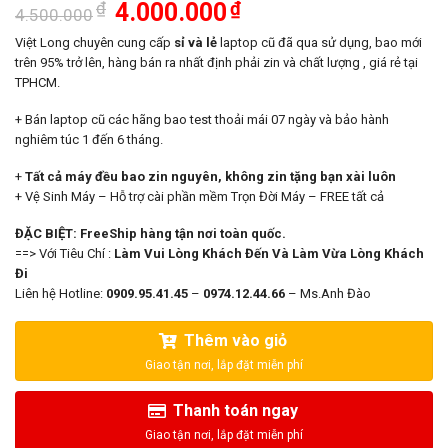
Giá
Giá
₫
4.000.000
₫
4.500.000
gốc
hiện
là:
tại
Việt Long chuyên cung cấp
sỉ và lẻ
laptop cũ đã qua sử dụng, bao mới
4.500.000₫.
là:
trên 95% trở lên, hàng bán ra nhất định phải zin và chất lượng , giá rẻ tại
4.000.000₫.
TPHCM.
+ Bán laptop cũ các hãng bao test thoải mái 07 ngày và bảo hành
nghiêm túc 1 đến 6 tháng.
+
Tất cả máy đều bao zin nguyên, không zin tặng bạn xài luôn
+ Vệ Sinh Máy – Hỗ trợ cài phần mềm Trọn Đời Máy – FREE tất cả
ĐẶC BIỆT: FreeShip hàng tận nơi toàn quốc.
==> Với Tiêu Chí :
Làm Vui Lòng Khách Đến Và Làm Vừa Lòng Khách
Đi
Liên hệ Hotline:
0909.95.41.45
–
0974.12.44.66
– Ms.Anh Đào
Thêm vào giỏ
Thanh toán ngay