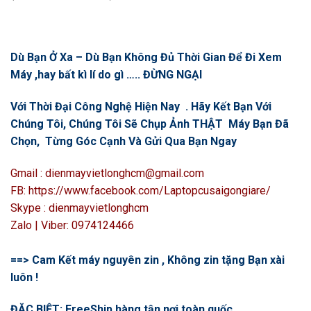
Dù Bạn Ở Xa – Dù Bạn Không Đủ Thời Gian Để Đi Xem
Máy ,hay bất kì lí do gì ….. ĐỪNG NGẠI
Với Thời Đại Công Nghệ Hiện Nay . Hãy Kết Bạn Với
Chúng Tôi, Chúng Tôi Sẽ Chụp Ảnh THẬT Máy Bạn Đã
Chọn, Từng Góc Cạnh Và Gửi Qua Bạn Ngay
Gmail : dienmayvietlonghcm@gmail.com
FB: https://www.facebook.com/Laptopcusaigongiare/
Skype : dienmayvietlonghcm
Zalo | Viber: 0974124466
==> Cam Kết máy nguyên zin , Không zin tặng Bạn xài
luôn !
ĐẶC BIỆT: FreeShip hàng tận nơi toàn quốc.