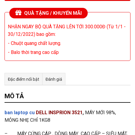
QUÀ TẶNG / KHUYẾN MÃI
NHẬN NGAY BỘ QUÀ TẶNG LÊN TỚI 300.000Đ (Từ 1/1 -
30/12/2022) bao gồm:
- Chuột quang chất lượng.
- Balo thời trang cao cấp
Đặc điểm nổi bật
Đánh giá
Tư vấn & bán hàng qua Facebook
MÔ TẢ
ban laptop cu
DELL INSPRION 3521
,
MÁY MỚI 98%,
MỎNG NHẸ CHỈ 1KG8
– MÁY CỨNG CÁP , DÒNG MÁY CAO CẤP – SIÊU MÁT,