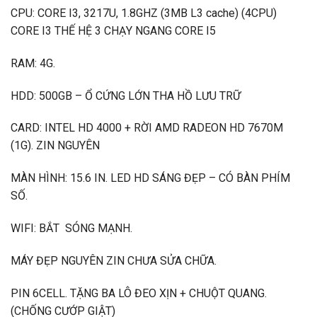
CPU: CORE I3, 3217U, 1.8GHZ (3MB L3 cache) (4CPU)
CORE I3 THẾ HỆ 3 CHẠY NGANG CORE I5
RAM: 4G.
HDD: 500GB – Ổ CỨNG LỚN THA HỒ LƯU TRỮ
CARD: INTEL HD 4000 + RỜI AMD RADEON HD 7670M
(1G). ZIN NGUYÊN
MÀN HÌNH: 15.6 IN. LED HD SÁNG ĐẸP – CÓ BÀN PHÍM
SỐ.
WIFI: BẮT SÓNG MẠNH.
MÁY ĐẸP NGUYÊN ZIN CHƯA SỬA CHỮA.
PIN 6CELL. TẶNG BA LÔ ĐEO XỊN + CHUỘT QUANG.
(CHỐNG CƯỚP GIẬT)