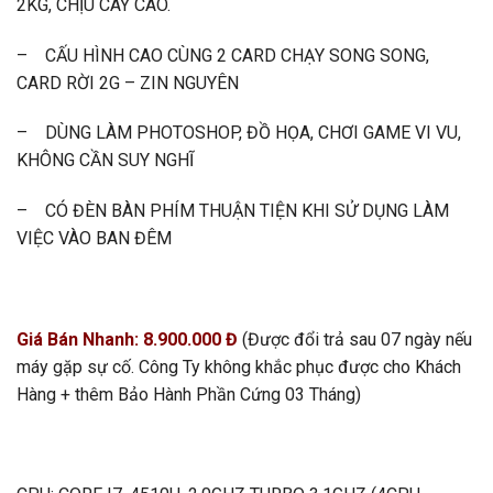
2KG, CHỊU CÀY CAO.
– CẤU HÌNH CAO CÙNG 2 CARD CHẠY SONG SONG,
CARD RỜI 2G – ZIN NGUYÊN
– DÙNG LÀM PHOTOSHOP, ĐỒ HỌA, CHƠI GAME VI VU,
KHÔNG CẦN SUY NGHĨ
– CÓ ĐÈN BÀN PHÍM THUẬN TIỆN KHI SỬ DỤNG LÀM
VIỆC VÀO BAN ĐÊM
Giá Bán Nhanh: 8.900.000 Đ
(Được đổi trả sau 07 ngày nếu
máy gặp sự cố. Công Ty không khắc phục được cho Khách
Hàng + thêm Bảo Hành Phần Cứng 03 Tháng)