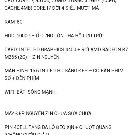
CPU: CORE I7, 4510U, 2.0GHZ TURBO 3.1GHZ (4CPU,
CACHE 4MB) CORE I7 ĐỜI 4 SIÊU MƯỢT MÀ
RAM: 8G.
HDD: 1000G – Ổ CỨNG LỚN THA HỒ LƯU TRỮ
CARD: INTEL HD GRAPHICS 4400 + RỜI AMD RADEON R7
M265 (2G) – ZIN NGUYÊN
MÀN HÌNH: 15.6 IN. LED HD SÁNG ĐẸP – CÓ BÀN PHÍM
SỐ + ĐÈN PHÍM
WIFI: BẮT SÓNG MẠNH.
MÁY ĐẸP NGUYÊN ZIN CHƯA SỬA CHỮA.
PIN 4CELL.TẶNG BA LÔ ĐEO XỊN + CHUỘT QUANG.
(CHỐNG CƯỚP GIẬT)