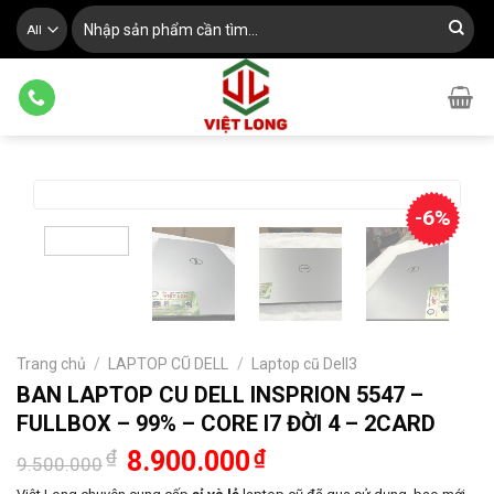
Skip
Tìm
kiếm:
to
content
-6%
Trang chủ
/
LAPTOP CŨ DELL
/
Laptop cũ Dell3
BAN LAPTOP CU DELL INSPRION 5547 –
FULLBOX – 99% – CORE I7 ĐỜI 4 – 2CARD
Giá
Giá
₫
8.900.000
₫
9.500.000
gốc
hiện
là:
tại