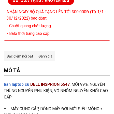
QUÀ TẶNG / KHUYẾN MÃI
NHẬN NGAY BỘ QUÀ TẶNG LÊN TỚI 300.000Đ (Từ 1/1 -
30/12/2022) bao gồm:
- Chuột quang chất lượng.
- Balo thời trang cao cấp
Đặc điểm nổi bật
Đánh giá
Tư vấn & bán hàng qua Facebook
MÔ TẢ
ban laptop cu
DELL INSPRION 5547
, MỚI 99%, NGUYÊN
THÙNG NGUYÊN PHỤ KIỆN, VỎ NHÔM NGUYÊN KHỐI CAO
CẤP
– MÁY CỨNG CÁP, DÒNG MÁY ĐỜI MỚI SIÊU MỎNG <