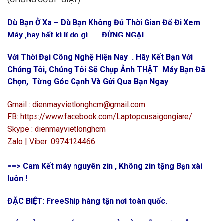
Dù Bạn Ở Xa – Dù Bạn Không Đủ Thời Gian Để Đi Xem
Máy ,hay bất kì lí do gì ….. ĐỪNG NGẠI
Với Thời Đại Công Nghệ Hiện Nay . Hãy Kết Bạn Với
Chúng Tôi, Chúng Tôi Sẽ Chụp Ảnh THẬT Máy Bạn Đã
Chọn, Từng Góc Cạnh Và Gửi Qua Bạn Ngay
Gmail : dienmayvietlonghcm@gmail.com
FB: https://www.facebook.com/Laptopcusaigongiare/
Skype : dienmayvietlonghcm
Zalo | Viber: 0974124466
==> Cam Kết máy nguyên zin , Không zin tặng Bạn xài
luôn !
ĐẶC BIỆT: FreeShip hàng tận nơi toàn quốc.