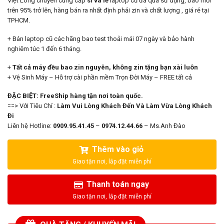
Việt Long chuyên cung cấp
sỉ và lẻ
laptop cũ đã qua sử dụng, bao mới
9.500.000₫.
là:
trên 95% trở lên, hàng bán ra nhất định phải zin và chất lượng , giá rẻ tại
8.900.000₫.
TPHCM.
+ Bán laptop cũ các hãng bao test thoải mái 07 ngày và bảo hành
nghiêm túc 1 đến 6 tháng.
+
Tất cả máy đều bao zin nguyên, không zin tặng bạn xài luôn
+ Vệ Sinh Máy – Hỗ trợ cài phần mềm Trọn Đời Máy – FREE tất cả
ĐẶC BIỆT: FreeShip hàng tận nơi toàn quốc.
==> Với Tiêu Chí :
Làm Vui Lòng Khách Đến Và Làm Vừa Lòng Khách
Đi
Liên hệ Hotline:
0909.95.41.45
–
0974.12.44.66
– Ms.Anh Đào
Thêm vào giỏ
Thanh toán ngay