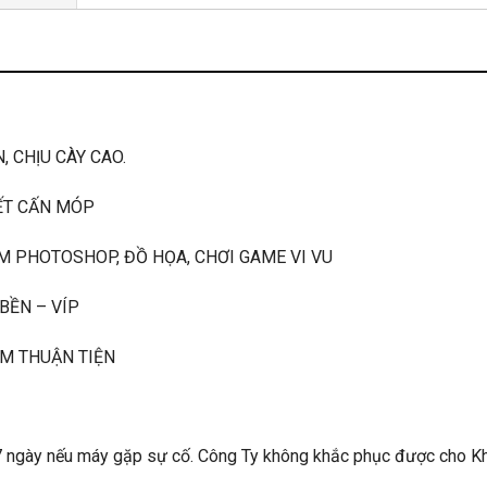
 CHỊU CÀY CAO.
ẾT CẤN MÓP
M PHOTOSHOP, ĐỒ HỌA, CHƠI GAME VI VU
BỀN – VÍP
ÊM THUẬN TIỆN
7 ngày nếu máy gặp sự cố. Công Ty không khắc phục được cho K