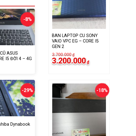
-8%
BAN LAPTOP CU SONY
VAIO VPC EG – CORE I5
GEN 2
 CŨ ASUS
3.700.000
₫
Giá
Giá
E I5 ĐỜI 4 – 4G
3.200.000
₫
gốc
hiện
N NHẸ
á
á
là:
tại
ốc
ện
3.700.000₫.
là:
i
3.200.000₫.
000.000₫.
500.000₫.
-29%
-18%
shiba Dynabook