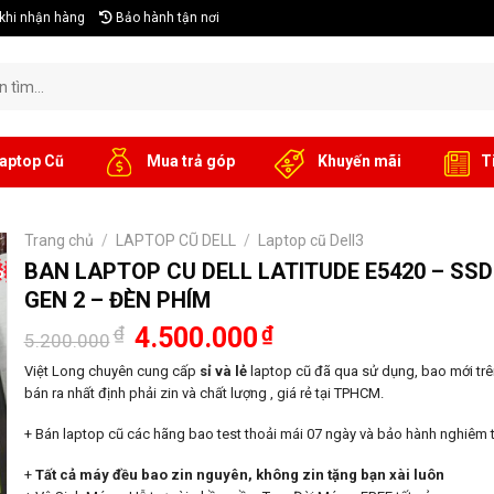
khi nhận hàng
Bảo hành tận nơi
aptop Cũ
Mua trả góp
Khuyến mãi
T
Trang chủ
/
LAPTOP CŨ DELL
/
Laptop cũ Dell3
%
BAN LAPTOP CU DELL LATITUDE E5420 – SSD 
GEN 2 – ĐÈN PHÍM
Giá
Giá
₫
4.500.000
₫
5.200.000
gốc
hiện
là:
tại
Việt Long chuyên cung cấp
sỉ và lẻ
laptop cũ đã qua sử dụng, bao mới trên
5.200.000₫.
là:
bán ra nhất định phải zin và chất lượng , giá rẻ tại TPHCM.
4.500.000₫.
+ Bán laptop cũ các hãng bao test thoải mái 07 ngày và bảo hành nghiêm t
+
Tất cả máy đều bao zin nguyên, không zin tặng bạn xài luôn