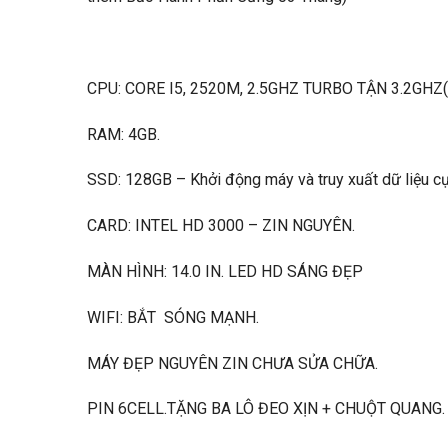
CPU: CORE I5, 2520M, 2.5GHZ TURBO TẬN 3.2GHZ
RAM: 4GB.
SSD: 128GB – Khởi động máy và truy xuất dữ liệu c
CARD: INTEL HD 3000 – ZIN NGUYÊN.
MÀN HÌNH: 14.0 IN. LED HD SÁNG ĐẸP
WIFI: BẮT SÓNG MẠNH.
MÁY ĐẸP NGUYÊN ZIN CHƯA SỬA CHỮA.
PIN 6CELL.TẶNG BA LÔ ĐEO XỊN + CHUỘT QUANG.