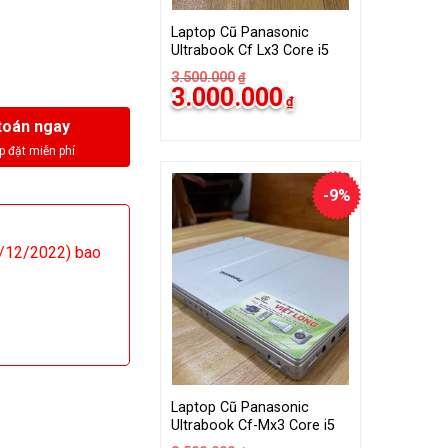
Laptop Cũ Panasonic
Ultrabook Cf Lx3 Core i5
3.500.000
₫
Giá
Giá
3.000.000
₫
gốc
hiện
là:
tại
toán ngay
3.500.000₫.
là:
3.000.000₫.
-9%
/12/2022) bao
Laptop Cũ Panasonic
Ultrabook Cf-Mx3 Core i5