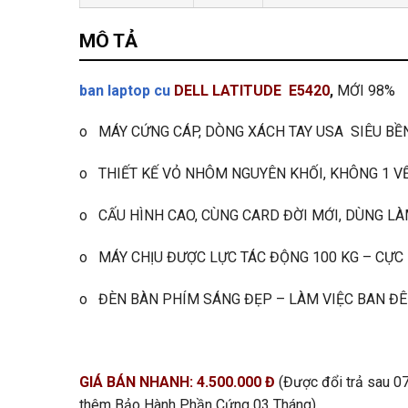
MÔ TẢ
ban laptop cu
DELL LATITUDE E5420
,
MỚI 98%
o MÁY CỨNG CÁP, DÒNG XÁCH TAY USA SIÊU BỀN,
o THIẾT KẾ VỎ NHÔM NGUYÊN KHỐI, KHÔNG 1 V
o CẤU HÌNH CAO, CÙNG CARD ĐỜI MỚI, DÙNG LÀ
o MÁY CHỊU ĐƯỢC LỰC TÁC ĐỘNG 100 KG – CỰC 
o ĐÈN BÀN PHÍM SÁNG ĐẸP – LÀM VIỆC BAN Đ
GIÁ BÁN NHANH: 4.500.000 Đ
(Được đổi trả sau 0
thêm Bảo Hành Phần Cứng 03 Tháng)