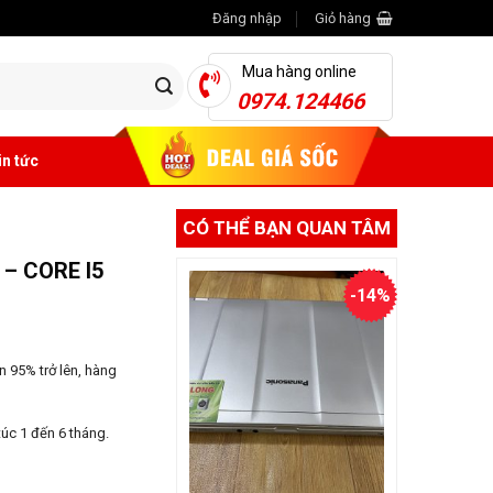
Đăng nhập
Giỏ hàng
Mua hàng online
0974.124466
in tức
CÓ THỂ BẠN QUAN TÂM
– CORE I5
-14%
 95% trở lên, hàng
úc 1 đến 6 tháng.