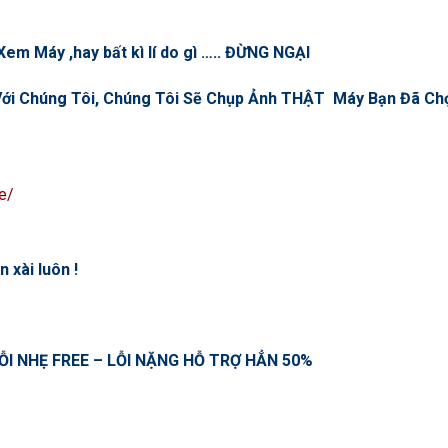
em Máy ,hay bất kì lí do gì ….. ĐỪNG NGẠI
n Với Chúng Tôi, Chúng Tôi Sẽ Chụp Ảnh THẬT Máy Bạn Đã C
e/
 xài luôn !
ỖI NHẸ FREE – LỖI NẶNG HỖ TRỢ HẲN 50%