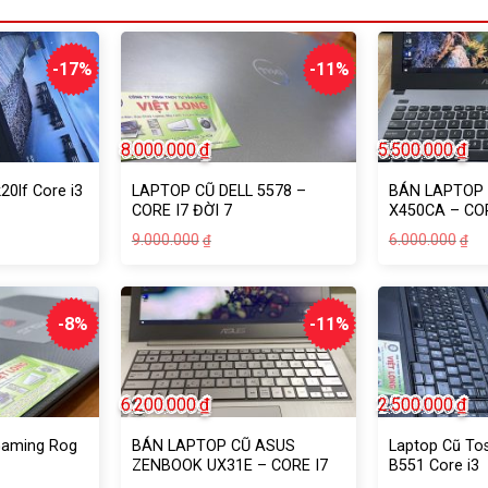
-17%
-11%
8.000.000
₫
5.500.000
₫
20lf Core i3
LAPTOP CŨ DELL 5578 –
BÁN LAPTOP
CORE I7 ĐỜI 7
X450CA – COR
– 500G – GỌ
Giá
Giá
Gi
Gi
9.000.000
6.000.000
₫
₫
gốc
hiện
g
hi
là:
tại
là:
tạ
.000₫.
9.000.000₫.
là:
6.
là:
.000₫.
8.000.000₫.
5.
-8%
-11%
6.200.000
₫
2.500.000
₫
Gaming Rog
BÁN LAPTOP CŨ ASUS
Laptop Cũ To
ZENBOOK UX31E – CORE I7
B551 Core i3
GEN 2 – 4G – SSD 128GB