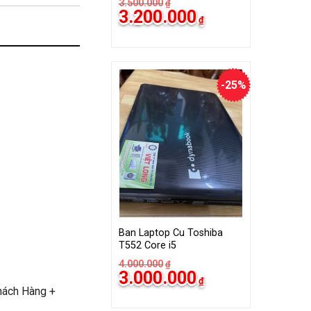
3.500.000
₫
Giá
Giá
3.200.000
₫
gốc
hiện
là:
tại
3.500.000₫.
là:
3.200.000₫.
-25%
Ban Laptop Cu Toshiba
T552 Core i5
4.000.000
₫
Giá
Giá
3.000.000
₫
gốc
hiện
hách Hàng +
là:
tại
4.000.000₫.
là: