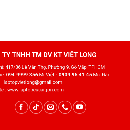
 TY TNHH TM DV KT VIỆT LONG
chỉ: 417/36 Lê Văn Thọ, Phường 9, Gò Vấp, TPHCM
ne:
094.9999.356
Mr.Việt -
0909.95.41.45
Ms. Đào
 :
laptopvietlong@gmail.com
e :
www.laptopcusaigon.com