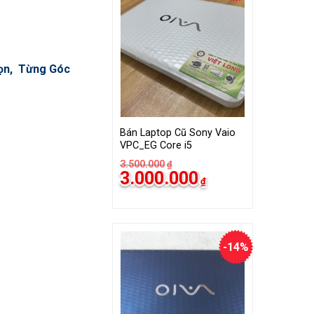
họn, Từng Góc
Bán Laptop Cũ Sony Vaio
VPC_EG Core i5
3.500.000
₫
Giá
Giá
3.000.000
₫
gốc
hiện
là:
tại
3.500.000₫.
là:
3.000.000₫.
-14%