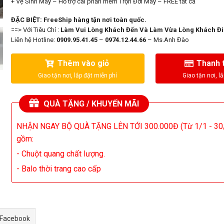
+ Vệ Sinh Máy – Hỗ trợ cài phần mềm Trọn Đời Máy – FREE tất cả
ĐẶC BIỆT: FreeShip hàng tận nơi toàn quốc.
==> Với Tiêu Chí :
Làm Vui Lòng Khách Đến Và Làm Vừa Lòng Khách Đi
Liên hệ Hotline:
0909.95.41.45
–
0974.12.44.66
– Ms.Anh Đào
Thêm vào giỏ
Thanh 
QUÀ TẶNG / KHUYẾN MÃI
NHẬN NGAY BỘ QUÀ TẶNG LÊN TỚI 300.000Đ (Từ 1/1 - 30
gồm:
- Chuột quang chất lượng.
- Balo thời trang cao cấp
 Facebook