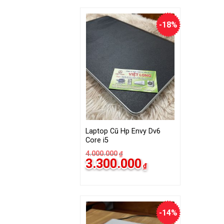
3.000.000₫.
-18%
Laptop Cũ Hp Envy Dv6
Core i5
4.000.000
₫
Giá
Giá
3.300.000
₫
gốc
hiện
là:
tại
4.000.000₫.
là:
3.300.000₫.
-14%