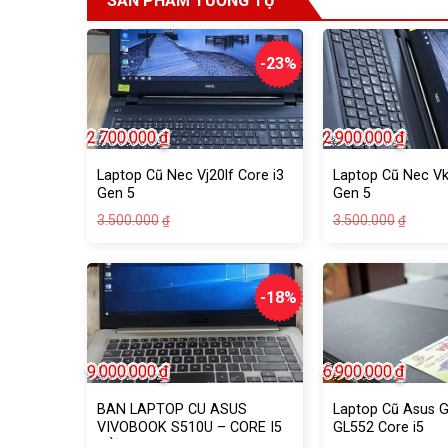
SẢN PHẨM TƯƠNG TỰ
-23%
2.700.000
₫
2.900.000
₫
Laptop Cũ Nec Vj20lf Core i3
Laptop Cũ Nec Vk
Gen 5
Gen 5
Giá
Giá
Giá
Giá
3.500.000
3.500.000
₫
₫
gốc
hiện
gốc
hiện
là:
tại
là:
tại
3.500.000₫.
là:
3.500
là:
2.700.000₫.
2.900
-18%
9.000.000
₫
6.900.000
₫
BAN LAPTOP CU ASUS
Laptop Cũ Asus 
VIVOBOOK S510U – CORE I5
GL552 Core i5
ĐỜI 8 – 2VGA – FULL HD –