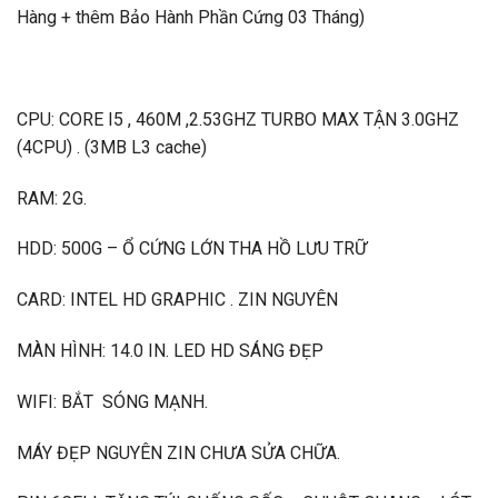
Hàng + thêm Bảo Hành Phần Cứng 03 Tháng)
CPU: CORE I5 , 460M ,2.53GHZ TURBO MAX TẬN 3.0GHZ
(4CPU) . (3MB L3 cache)
RAM: 2G.
HDD: 500G – Ổ CỨNG LỚN THA HỒ LƯU TRỮ
CARD: INTEL HD GRAPHIC . ZIN NGUYÊN
MÀN HÌNH: 14.0 IN. LED HD SÁNG ĐẸP
WIFI: BẮT SÓNG MẠNH.
MÁY ĐẸP NGUYÊN ZIN CHƯA SỬA CHỮA.