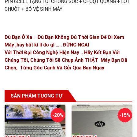
PIN 6CELL.TẶNG TÚI CHỐNG SỐC + CHUỘT QUANG + LÓT
CHUỘT + BỘ VỆ SINH MÁY
Dù Bạn Ở Xa – Dù Bạn Không Đủ Thời Gian Để Đi Xem
Máy ,hay bất kì lí do gì ….. ĐỪNG NGẠI
Với Thời Đại Công Nghệ Hiện Nay . Hãy Kết Bạn Với
Chúng Tôi, Chúng Tôi Sẽ Chụp Ảnh THẬT Máy Bạn Đã
Chọn, Từng Góc Cạnh Và Gửi Qua Bạn Ngay
SẢN PHẨM TƯƠNG TỰ
-20%
-15%