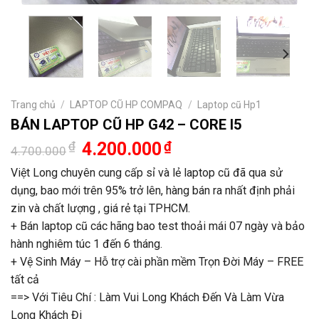
Trang chủ
/
LAPTOP CŨ HP COMPAQ
/
Laptop cũ Hp1
BÁN LAPTOP CŨ HP G42 – CORE I5
Giá
Giá
₫
4.200.000
₫
4.700.000
gốc
hiện
là:
tại
Việt Long chuyên cung cấp sỉ và lẻ laptop cũ đã qua sử
4.700.000₫.
là:
dụng, bao mới trên 95% trở lên, hàng bán ra nhất định phải
4.200.000₫.
zin và chất lượng , giá rẻ tại TPHCM.
+ Bán laptop cũ các hãng bao test thoải mái 07 ngày và bảo
hành nghiêm túc 1 đến 6 tháng.
+ Vệ Sinh Máy – Hỗ trợ cài phần mềm Trọn Đời Máy – FREE
tất cả
==> Với Tiêu Chí : Làm Vui Long Khách Đến Và Làm Vừa
Long Khách Đi