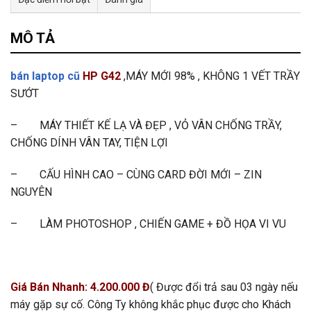
Tư vấn & bán hàng qua Facebook
MÔ TẢ
bán laptop cũ
HP G42
,MÁY MỚI 98% , KHÔNG 1 VẾT TRẦY
SƯỚT
– MÁY THIẾT KẾ LẠ VÀ ĐẸP , VỎ VÂN CHỐNG TRẦY,
CHỐNG DÍNH VÂN TAY, TIỆN LỢI
– CẤU HÌNH CAO – CÙNG CARD ĐỜI MỚI – ZIN
NGUYÊN
– LÀM PHOTOSHOP , CHIẾN GAME + ĐỒ HỌA VI VU
Giá Bán Nhanh: 4.200.000 Đ
( Được đổi trả sau 03 ngày nếu
máy gặp sự cố. Công Ty không khắc phục được cho Khách