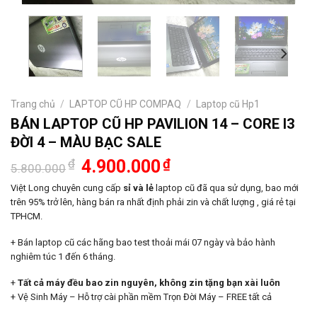
Trang chủ
/
LAPTOP CŨ HP COMPAQ
/
Laptop cũ Hp1
BÁN LAPTOP CŨ HP PAVILION 14 – CORE I3
ĐỜI 4 – MÀU BẠC SALE
Giá
Giá
₫
4.900.000
₫
5.800.000
gốc
hiện
là:
tại
Việt Long chuyên cung cấp
sỉ và lẻ
laptop cũ đã qua sử dụng, bao mới
5.800.000₫.
là:
trên 95% trở lên, hàng bán ra nhất định phải zin và chất lượng , giá rẻ tại
4.900.000₫.
TPHCM.
+ Bán laptop cũ các hãng bao test thoải mái 07 ngày và bảo hành
nghiêm túc 1 đến 6 tháng.
+
Tất cả máy đều bao zin nguyên, không zin tặng bạn xài luôn
+ Vệ Sinh Máy – Hỗ trợ cài phần mềm Trọn Đời Máy – FREE tất cả