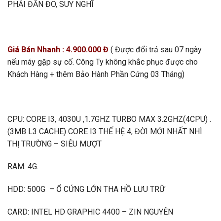
PHẢI ĐẮN ĐO, SUY NGHĨ
Giá Bán Nhanh : 4.900.000 Đ
( Được đổi trả sau 07 ngày
nếu máy gặp sự cố. Công Ty không khắc phục được cho
Khách Hàng + thêm Bảo Hành Phần Cứng 03 Tháng)
CPU: CORE I3, 4030U ,1.7GHZ TURBO MAX 3.2GHZ(4CPU) .
(3MB L3 CACHE) CORE I3 THẾ HỆ 4, ĐỜI MỚI NHẤT NHÌ
THỊ TRƯỜNG – SIÊU MƯỢT
RAM: 4G.
HDD: 500G – Ổ CỨNG LỚN THA HỒ LƯU TRỮ
CARD: INTEL HD GRAPHIC 4400 – ZIN NGUYÊN