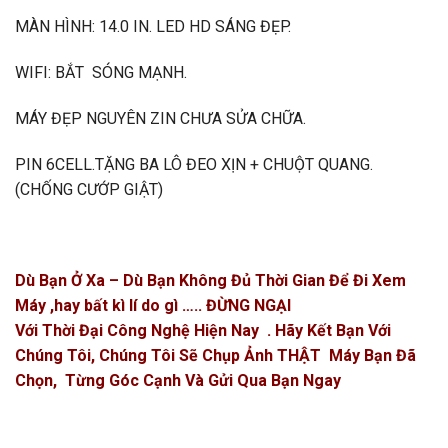
MÀN HÌNH: 14.0 IN. LED HD SÁNG ĐẸP.
WIFI: BẮT SÓNG MẠNH.
MÁY ĐẸP NGUYÊN ZIN CHƯA SỬA CHỮA.
PIN 6CELL.TẶNG BA LÔ ĐEO XỊN + CHUỘT QUANG.
(CHỐNG CƯỚP GIẬT)
Dù Bạn Ở Xa – Dù Bạn Không Đủ Thời Gian Để Đi Xem
Máy ,hay bất kì lí do gì ….. ĐỪNG NGẠI
Với Thời Đại Công Nghệ Hiện Nay . Hãy Kết Bạn Với
Chúng Tôi, Chúng Tôi Sẽ Chụp Ảnh THẬT Máy Bạn Đã
Chọn, Từng Góc Cạnh Và Gửi Qua Bạn Ngay