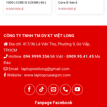
1000 | CORE I5 3230M | 4G |
Core i3 Gen 6
500G | SALE
Giá
Giá
Giá
Giá
5.000.000
5.500.000
₫
₫
gốc
hiện
gốc
hiện
là:
tại
là:
tại
5.000.000₫.
là:
5.500.000₫.
là:
4.200.000₫.
4.700.000₫.
CÔNG TY TNHH TM DV KT VIỆT LONG
Địa chỉ: 417/36 Lê Văn Thọ, Phường 9, Gò Vấp,
TPHCM
Hotline:
094.9999.356
Mr.Việt -
0909.95.41.45
Ms.
Đào
Email :
laptopvietlong@gmail.com
Website :
www.laptopcusaigon.com
Fanpage Facebook