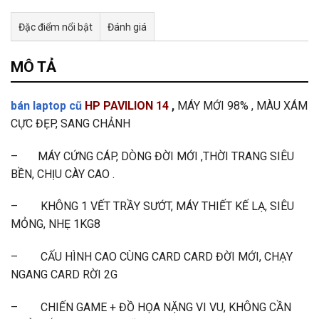
Đặc điểm nổi bật
Đánh giá
Tư vấn & bán hàng qua Facebook
MÔ TẢ
bán laptop cũ
HP PAVILION 14
,
MÁY MỚI 98% , MÀU XÁM
CỰC ĐẸP, SANG CHẢNH
– MÁY CỨNG CÁP, DÒNG ĐỜI MỚI ,THỜI TRANG SIÊU
BỀN, CHỊU CÀY CAO .
– KHÔNG 1 VẾT TRẦY SƯỚT, MÁY THIẾT KẾ LẠ, SIÊU
MỎNG, NHẸ 1KG8
– CẤU HÌNH CAO CÙNG CARD CARD ĐỜI MỚI, CHẠY
NGANG CARD RỜI 2G
– CHIẾN GAME + ĐỒ HỌA NẶNG VI VU, KHÔNG CẦN