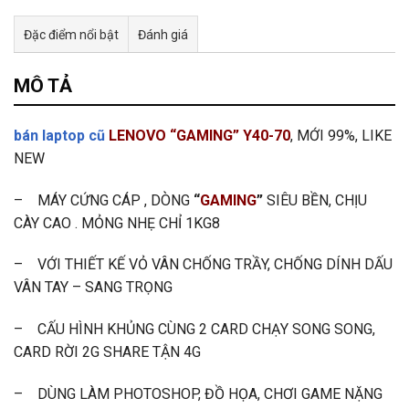
Đặc điểm nổi bật
Đánh giá
Tư vấn & bán hàng qua Facebook
MÔ TẢ
bán laptop cũ
LENOVO “GAMING” Y40-70
, MỚI 99%, LIKE
NEW
– MÁY CỨNG CÁP , DÒNG
“
GAMING
”
SIÊU BỀN, CHỊU
CÀY CAO . MỎNG NHẸ CHỈ 1KG8
– VỚI THIẾT KẾ VỎ VÂN CHỐNG TRẦY, CHỐNG DÍNH DẤU
VÂN TAY – SANG TRỌNG
– CẤU HÌNH KHỦNG CÙNG 2 CARD CHẠY SONG SONG,
CARD RỜI 2G SHARE TẬN 4G
– DÙNG LÀM PHOTOSHOP, ĐỒ HỌA, CHƠI GAME NẶNG