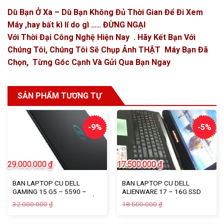
Dù Bạn Ở Xa – Dù Bạn Không Đủ Thời Gian Để Đi Xem
Máy ,hay bất kì lí do gì ….. ĐỪNG NGẠI
Với Thời Đại Công Nghệ Hiện Nay . Hãy Kết Bạn Với
Chúng Tôi, Chúng Tôi Sẽ Chụp Ảnh THẬT Máy Bạn Đã
Chọn, Từng Góc Cạnh Và Gửi Qua Bạn Ngay
SẢN PHẨM TƯƠNG TỰ
-9%
-5%
29.000.000
₫
17.500.000
₫
BAN LAPTOP CU DELL
BAN LAPTOP CU DELL
GAMING 15 G5 – 5590 –
ALIENWARE 17 – 16G SSD
CORE I7 GEN 8 – RỜI 6G GỐC
256G – CORE I7 GEN 4 – VIP
Giá
Giá
Giá
Giá
32.000.000
18.500.000
₫
₫
– VIP
gốc
hiện
gốc
hiện
là:
tại
là:
tại
32.000.000₫.
là:
18.500.000₫.
là: