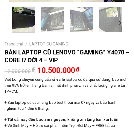
Trang chủ
/
LAPTOP CŨ GAMING
BÁN LAPTOP CŨ LENOVO “GAMING” Y4070 –
CORE I7 ĐỜI 4 – VIP
Giá
Giá
₫
10.500.000
₫
12.000.000
gốc
hiện
là:
tại
Việt Long chuyên cung cấp
sỉ và lẻ
laptop cũ đã qua sử dụng, bao mới
12.000.000₫.
là:
trên 95% trở lên, hàng bán ra nhất định phải zin và chất lượng , giá rẻ tại
10.500.000₫.
TPHCM.
+ Bán laptop cũ các hãng bao test thoải mái 07 ngày và bảo hành
nghiêm túc 1 đến 6 tháng.
+
Tất cả máy đều bao zin nguyên, không zin tặng bạn xài luôn
+ Vệ Sinh Máy – Hỗ trợ cài phần mềm Trọn Đời Máy – FREE tất cả