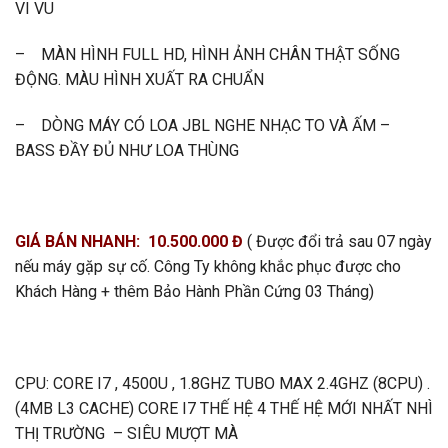
VI VU
– MÀN HÌNH FULL HD, HÌNH ẢNH CHÂN THẬT SỐNG
ĐỘNG. MÀU HÌNH XUẤT RA CHUẨN
– DÒNG MÁY CÓ LOA JBL NGHE NHẠC TO VÀ ẤM –
BASS ĐẦY ĐỦ NHƯ LOA THÙNG
GIÁ BÁN NHANH: 10.500.000 Đ
( Được đổi trả sau 07 ngày
nếu máy gặp sự cố. Công Ty không khắc phục được cho
Khách Hàng + thêm Bảo Hành Phần Cứng 03 Tháng)
CPU: CORE I7 , 4500U , 1.8GHZ TUBO MAX 2.4GHZ (8CPU) .
(4MB L3 CACHE) CORE I7 THẾ HỆ 4 THẾ HỆ MỚI NHẤT NHÌ
THỊ TRƯỜNG – SIÊU MƯỢT MÀ