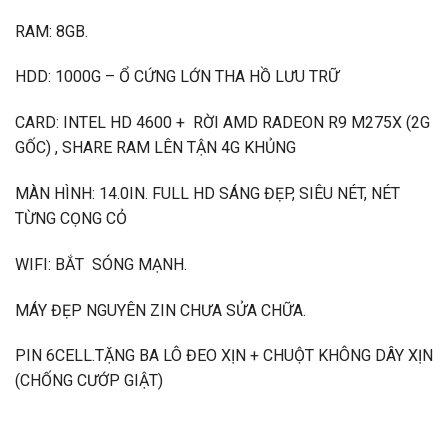
RAM: 8GB.
HDD:
1000G – Ổ CỨNG LỚN THA HỒ LƯU TRỮ
CARD: INTEL HD 4600 + RỜI AMD RADEON R9 M275X (2G
GỐC) , SHARE RAM LÊN TẬN 4G KHỦNG
MÀN HÌNH: 14.0IN. FULL HD SÁNG ĐẸP, SIÊU NÉT, NÉT
TỪNG CỌNG CỎ
WIFI: BẮT SÓNG MẠNH.
MÁY ĐẸP NGUYÊN ZIN CHƯA SỬA CHỮA.
PIN 6CELL.TẶNG BA LÔ ĐEO XỊN + CHUỘT KHÔNG DÂY XỊN
(CHỐNG CƯỚP GIẬT)