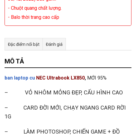
- Chuột quang chất lượng.
- Balo thời trang cao cấp
Đặc điểm nổi bật
Đánh giá
Tư vấn & bán hàng qua Facebook
MÔ TẢ
ban laptop cu
NEC Ultrabook LX850
,
MỚI 95%
– VỎ NHÔM MỎNG ĐẸP, CẤU HÌNH CAO
– CARD ĐỜI MỚI, CHẠY NGANG CARD RỜI
1G
– LÀM PHOTOSHOP, CHIẾN GAME + ĐỒ