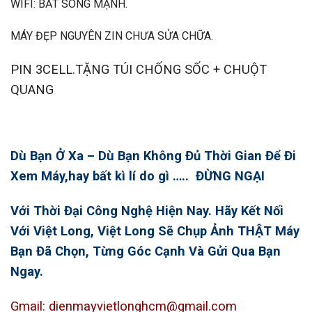
WIFI: BẮT SÓNG MẠNH.
MÁY ĐẸP NGUYÊN ZIN CHƯA SỬA CHỮA.
PIN 3CELL.TẶNG TÚI CHỐNG SỐC + CHUỘT
QUANG
Dù Bạn Ở Xa – Dù Bạn Không Đủ Thời Gian Để Đi
Xem Máy,hay bất kì lí do gì ….. ĐỪNG NGẠI
Với Thời Đại Công Nghệ Hiện Nay. Hãy Kết Nối
Với Việt Long, Việt Long Sẽ Chụp Ảnh THẬT Máy
Bạn Đã Chọn, Từng Góc Cạnh Và Gửi Qua Bạn
Ngay.
Gmail: dienmayvietlonghcm@gmail.com