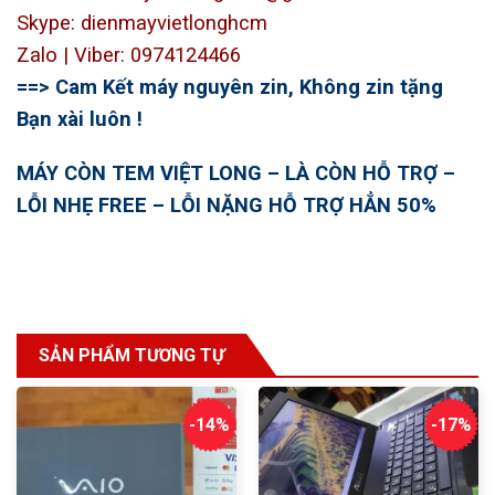
Skype: dienmayvietlonghcm
Zalo | Viber: 0974124466
==> Cam Kết máy nguyên zin, Không zin tặng
Bạn xài luôn !
MÁY CÒN TEM VIỆT LONG – LÀ CÒN HỖ TRỢ –
LỖI NHẸ FREE – LỖI NẶNG HỖ TRỢ HẲN 50%
SẢN PHẨM TƯƠNG TỰ
-14%
-17%