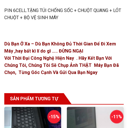
PIN 6CELL.TẶNG TÚI CHỐNG SỐC + CHUỘT QUANG + LÓT
CHUỘT + BỘ VỆ SINH MÁY
Dù Bạn Ở Xa – Dù Bạn Không Đủ Thời Gian Để Đi Xem
Máy ,hay bất kì lí do gì ….. ĐỪNG NGẠI
Với Thời Đại Công Nghệ Hiện Nay . Hãy Kết Bạn Với
Chúng Tôi, Chúng Tôi Sẽ Chụp Ảnh THẬT Máy Bạn Đã
Chọn, Từng Góc Cạnh Và Gửi Qua Bạn Ngay
SẢN PHẨM TƯƠNG TỰ
-15%
-11%