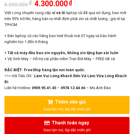
Giá
Giá
₫
4.300.000
₫
6.000.000
gốc
hiện
là:
tại
Việt Long chuyên cung cấp
sỉ và lẻ
laptop cũ đã qua sử dụng, bao mới
6.000.000₫.
là:
trên 95% trở lên, hàng bán ra nhất định phải zin và chất lượng , giá rẻ tại
4.300.000₫.
TPHCM.
+ Bán laptop cũ các hãng bao test thoải mái 07 ngày và bảo hành
nghiêm túc 1 đến 6 tháng.
+
Tất cả máy đều bao zin nguyên, không zin tặng bạn xài luôn
+ Vệ Sinh Máy – Hỗ trợ cài phần mềm Trọn Đời Máy – FREE tất cả
ĐẶC BIỆT: FreeShip hàng tận nơi toàn quốc.
==> Với Tiêu Chí :
Làm Vui Lòng Khách Đến Và Làm Vừa Lòng Khách
Đi
Liên hệ Hotline:
0909.95.41.45
–
0974.12.44.66
– Ms.Anh Đào
Thêm vào giỏ
Thanh toán ngay