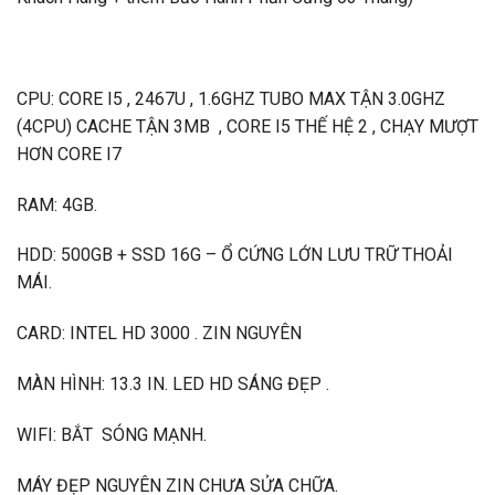
CPU: CORE I5 , 2467U , 1.6GHZ TUBO MAX TẬN 3.0GHZ
(4CPU) CACHE TẬN 3MB , CORE I5 THẾ HỆ 2 , CHẠY MƯỢT
HƠN CORE I7
RAM: 4GB.
HDD: 500GB + SSD 16G – Ổ CỨNG LỚN LƯU TRỮ THOẢI
MÁI.
CARD: INTEL HD 3000 . ZIN NGUYÊN
MÀN HÌNH: 13.3 IN. LED HD SÁNG ĐẸP .
WIFI: BẮT SÓNG MẠNH.
MÁY ĐẸP NGUYÊN ZIN CHƯA SỬA CHỮA.