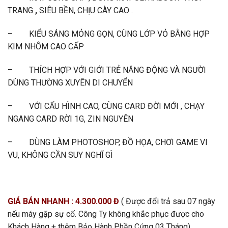
TRANG
,
SIÊU BỀN, CHỊU CÀY CAO .
– KIỂU SÁNG MỎNG GỌN, CÙNG LỚP VỎ BẰNG HỢP
KIM NHÔM CAO CẤP
– THÍCH HỢP VỚI GIỚI TRẺ NĂNG ĐỘNG VÀ NGƯỜI
DÙNG THƯỜNG XUYÊN DI CHUYỂN
– VỚI CẤU HÌNH CAO, CÙNG CARD ĐỜI MỚI , CHẠY
NGANG CARD RỜI 1G, ZIN NGUYÊN
– DÙNG LÀM PHOTOSHOP, ĐỒ HỌA, CHƠI GAME VI
VU, KHÔNG CẦN SUY NGHĨ GÌ
GIÁ BÁN NHANH : 4.300.000 Đ
( Được đổi trả sau 07 ngày
nếu máy gặp sự cố. Công Ty không khắc phục được cho
Khách Hàng + thêm Bảo Hành Phần Cứng 03 Tháng)